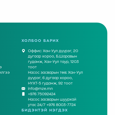
ХОЛБОО БАРИХ
Оффис: Хан-Уул дүүрэг, 20
дугаар хороо, Б.Шаравын
гудамж, Хан-Уул таур, 1203
э
тоот
илгээ
Насос засварын төв: Хан-Уул
дүүрэг, 6 дугаар хороо,
НҮХТ-5 гудамж, 92 тоот
info@mze.mn
+976 75092424
Насос засварын шуурхай
утас 24/7 +976 8003-7724
БИДЭНТЭЙ НЭГДЭХ