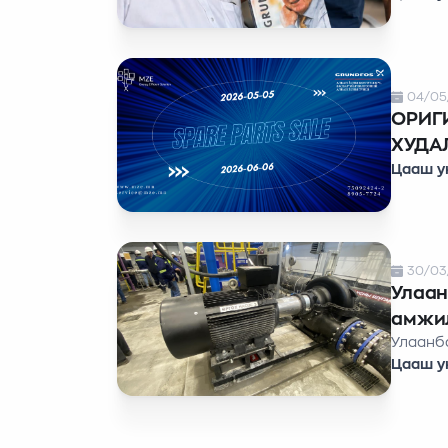
04/05
ОРИГ
ХУДА
Цааш у
30/03
Улаан
амжи
Улаанб
Цааш у