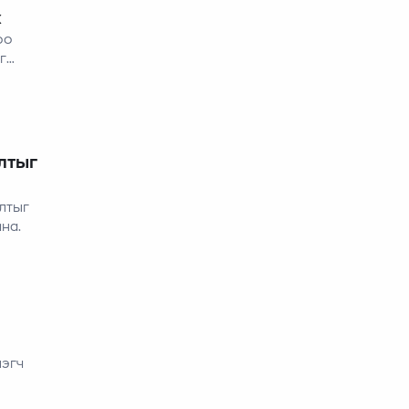
х
оо
г
лтыг
лтыг
на.
лэгч