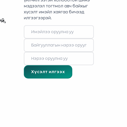
үйлчилгээтэй холбоотой шинэ
мэдээлэл тогтмол авч байхыг
хүсэлт имэйл хаягаа бичээд
илгээгээрэй.
й,
Хүсэлт илгээх