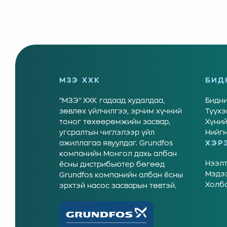
МЗЭ ХХК
БИД
“МЗЭ” ХХК гадаад худалдаа,
Бидни
зөвлөх үйлчилгээ, эрчим хүчний
Түүхэ
тоног төхөөрөмжийн засвар,
Хүний
угсралтын чиглэлээр үйл
Нийгм
ажиллагаа явуулдаг. Grundfos
ХЭР
компанийн Монгол дахь албан
Нээлт
ёсны дистрибьютер бөгөөд
Мэдэ
Grundfos компанийн албан ёсны
Холб
эрхтэй насос засварын төвтэй.