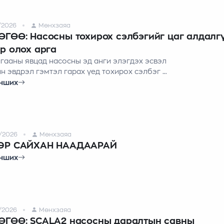
а.
/2026
Мөнхзаяа
ГӨӨ: Насосны тохирох сэлбэгийг цаг алдалгү
р олох арга
гааны явцад насосны эд анги элэгдэх эсвэл
йн эвдрэл гэмтэл гарах үед тохирох сэлбэг
ийг цаг алдалгүй сонгох нь нэн чухал. Харин Grundfos-ийн
нших
г системийн тусламжтайгаар та хэрэгтэй сэлбэгээ хэдхэн
 олох боломжтой.
/2026
Мөнхзаяа
ЭР САЙХАН НААДААРАЙ
нших
/2026
Мөнхзаяа
ӨГӨӨ: SCALA2 насосны даралтын савны