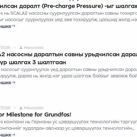
илсан даралт (Pre-charge Pressure) -ыг шалга
os нь SCALA2 насосны суурилуулсан даралтын савны тохирг
ыг насосыг суурилуулах үед зөв тохируулж, цаашид жилд нэ
алгаж байхыг зөвлөж байна.
нших
/2026
Мөнхзаяа
2 насосны даралтын савны урьдчилсан дара
үр шалгах 3 шалтгаан
 насосыг суурилуулах үед даралтын савны урьдчилсан дара
хируулж, дараа нь жилд нэг удаа шалгаж байхыг зөвлөж бай
нших
/2026
Мөнхзаяа
r Milestone for Grundfos!
os компани нь Германы ус цэвэршүүлэх технологийн тэргүү
омпанийг худалдан авснаар ус цэвэршүүлэх технологийн
аа улам бэхжүүлж,
нших