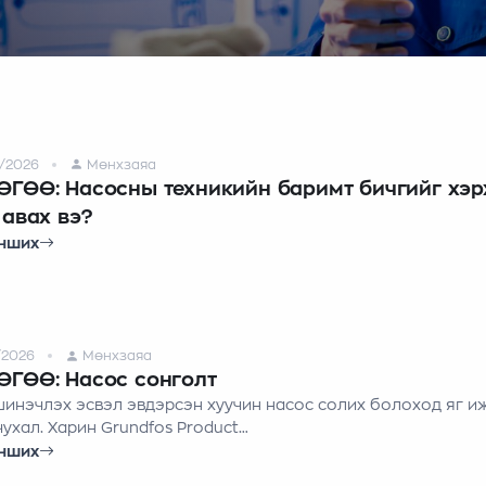
/2026
Мөнхзаяа
ГӨӨ: Насосны техникийн баримт бичгийг хэр
 авах вэ?
нших
/2026
Мөнхзаяа
ГӨӨ: Насос сонголт
инэчлэх эсвэл эвдэрсэн хуучин насос солих болоход яг иж
чухал. Харин Grundfos Product
систем нь хуучин насос тань ямар ч брэнд болон
нших
рийнх байсан хамаагүй оронд нь яг таарах шинэ насосыг о