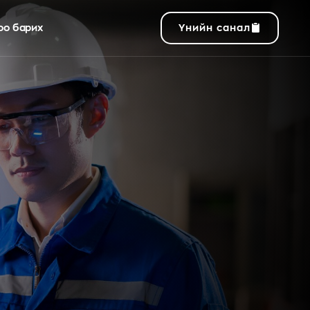
оо барих
Үнийн санал