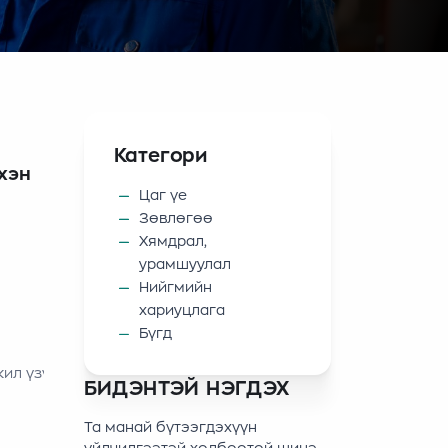
Категори
хэн
Цаг үе
Зөвлөгөө
Хямдрал,
урамшуулал
Нийгмийн
хариуцлага
Бүгд
ил үзүүлэлттэй, эсвэл илүү сайн тохирох загварыг олох
БИДЭНТЭЙ НЭГДЭХ
Та манай бүтээгдэхүүн
лоход