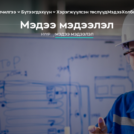
лчилгээ
Бүтээгдэхүүн
Хэрэгжүүлсэн төслүүд
Мэдээ
Холб
Мэдээ мэдээлэл
НҮҮР
МЭДЭЭ МЭДЭЭЛЭЛ