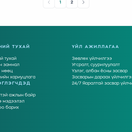
1
2
НИЙ ТУХАЙ
ҮЙЛ АЖИЛЛАГАА
й тухай
Зөвлөх үйлчилгээ
н замнал
Угсралт, суурилуулалт
 нөөц
Үзлэг, албан ёсны засвар
ийн хариуцлага
Засварын дараах үйлчилгэ
ЭГЛЭГЧДЭД
24/7 Яаралтай засвар үйлч
тэй ажлын байр
э мэдээлэл
оо барих