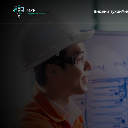
Бидний тухай
Үй