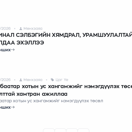
/2026
Мөнхзаяа
ИНАЛ СЭЛБЭГИЙН ХЯМДРАЛ, УРАМШУУЛАЛТА
ЛДАА ЭХЭЛЛЭЭ
нших
/2026
Мөнхзаяа
Цаг Үе
баатар хотын ус хангамжийг нэмэгдүүлэх төс
лттай хамтран ажиллаа
аатар хотын ус хангамжийг нэмэгдүүлэх төсөл
нших