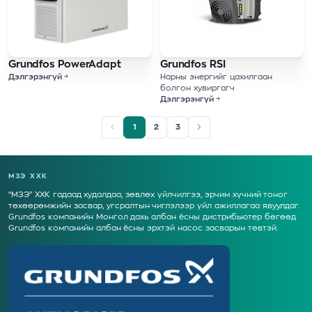
Grundfos PowerAdapt
Grundfos RSI
Дэлгэрэнгүй
Нарны энергийг цахилгаан
болгон хувиргагч
Дэлгэрэнгүй
1
2
3
МЗЭ ХХК
“МЗЭ” ХХК гадаад худалдаа, зөвлөх үйлчилгээ, эрчим хүчний тоног
төхөөрөмжийн засвар, угсралтын чиглэлээр үйл ажиллагаа явуулдаг.
Grundfos компанийн Монгол дахь албан ёсны дистрибьютер бөгөөд
Grundfos компанийн албан ёсны эрхтэй насос засварын төвтэй.