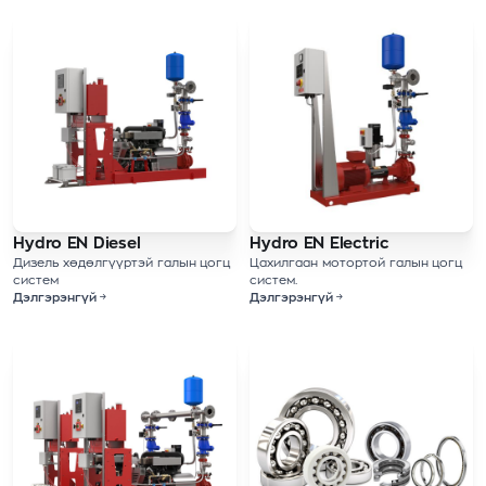
Hydro EN Diesel
Hydro EN Electric
Дизель хөдөлгүүртэй галын цогц
Цахилгаан мотортой галын цогц
систем
систем.
Дэлгэрэнгүй
Дэлгэрэнгүй