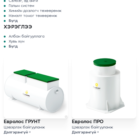
Сэлбэг, эд анги
Галын систем
Химийн дозлогч төхөөрөмж
Нэмэлт тоног төхөөрөмж
Бүгд
ХЭРЭГЛЭЭ
Албан байгууллага
Хувь хүн
Бүгд
Евролос ГРУНТ
Евролос ПРО
Цэвэрлэх байгууламж
Цэвэрлэх байгууламж
Дэлгэрэнгүй
Дэлгэрэнгүй