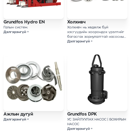
Grundfos Hydro EN
Холхивч
Галын систем.
Холхивч нь хөдөлж буй
Дэлгэрэнгүй
хэсгүүдийн хоорондох үрэлтийг
багасгах зориулалттай насосны
чухал бүрэлдэхүүн хэсэг юм.
Дэлгэрэнгүй
Ажлын дугуй
Grundfos DPK
Дэлгэрэнгүй
УС ЗАЙЛУУЛАХ НАСОС | БОХИРЫН
НАСОС
Дэлгэрэнгүй