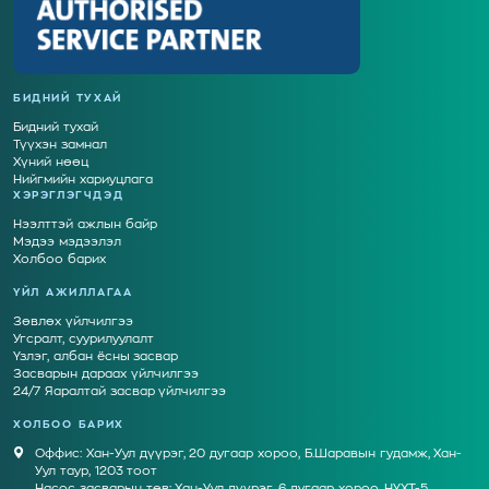
БИДНИЙ ТУХАЙ
Бидний тухай
Түүхэн замнал
Хүний нөөц
Нийгмийн хариуцлага
ХЭРЭГЛЭГЧДЭД
Нээлттэй ажлын байр
Мэдээ мэдээлэл
Холбоо барих
ҮЙЛ АЖИЛЛАГАА
Зөвлөх үйлчилгээ
Угсралт, суурилуулалт
Үзлэг, албан ёсны засвар
Засварын дараах үйлчилгээ
24/7 Яаралтай засвар үйлчилгээ
ХОЛБОО БАРИХ
Оффис: Хан-Уул дүүрэг, 20 дугаар хороо, Б.Шаравын гудамж, Хан-
Уул таур, 1203 тоот
Насос засварын төв: Хан-Уул дүүрэг, 6 дугаар хороо, НҮХТ-5