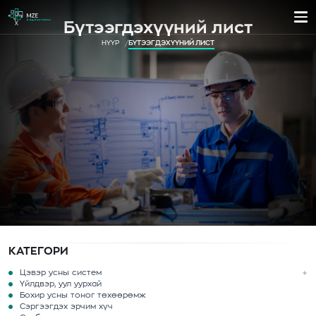
Бүтээгдэхүүний лист
НҮҮР
БҮТЭЭГДЭХҮҮНИЙ ЛИСТ
КАТЕГОРИ
Цэвэр усны систем
Үйлдвэр, уул уурхай
Бохир усны тоног төхөөрөмж
Сэргээгдэх эрчим хүч