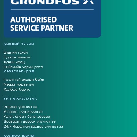
БИДНИЙ ТУХАЙ
Бидний тухай
Түүхэн замнал
Хүний нөөц
Нийгмийн хариуцлага
ХЭРЭГЛЭГЧДЭД
Нээлттэй ажлын байр
Мэдээ мэдээлэл
Холбоо барих
ҮЙЛ АЖИЛЛАГАА
Зөвлөх үйлчилгээ
Угсралт, суурилуулалт
Үзлэг, албан ёсны засвар
Засварын дараах үйлчилгээ
24/7 Яаралтай засвар үйлчилгээ
ХОЛБОО БАРИХ