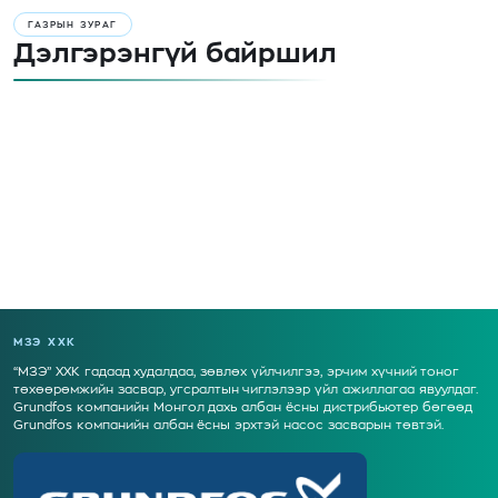
ГАЗРЫН ЗУРАГ
Дэлгэрэнгүй байршил
МЗЭ ХХК
“МЗЭ” ХХК гадаад худалдаа, зөвлөх үйлчилгээ, эрчим хүчний тоног
төхөөрөмжийн засвар, угсралтын чиглэлээр үйл ажиллагаа явуулдаг.
Grundfos компанийн Монгол дахь албан ёсны дистрибьютер бөгөөд
Grundfos компанийн албан ёсны эрхтэй насос засварын төвтэй.