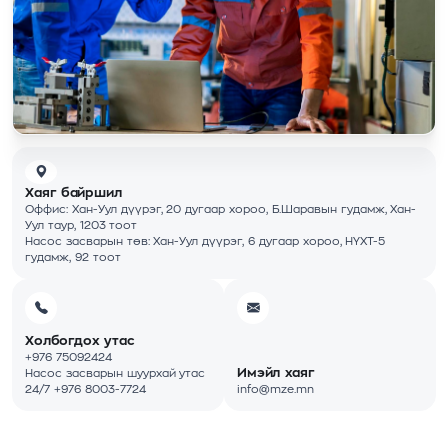
Хаяг байршил
Оффис: Хан-Уул дүүрэг, 20 дугаар хороо, Б.Шаравын гудамж, Хан-
Уул таур, 1203 тоот
Насос засварын төв: Хан-Уул дүүрэг, 6 дугаар хороо, НҮХТ-5
гудамж, 92 тоот
Холбогдох утас
+976 75092424
Имэйл хаяг
Насос засварын шуурхай утас
24/7 +976 8003-7724
info@mze.mn