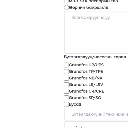
МЗЭ ХХК засварын төв
Өөрийн байршилд
Бүтээгдэхүүн/насосны төрөл
Grundfos UP/UPS
Grundfos TP/TPE
Grundfos NB/NK
Grundfos LS/LSV
Grundfos CR/CRE
Grundfos SP/SQ
Бусад