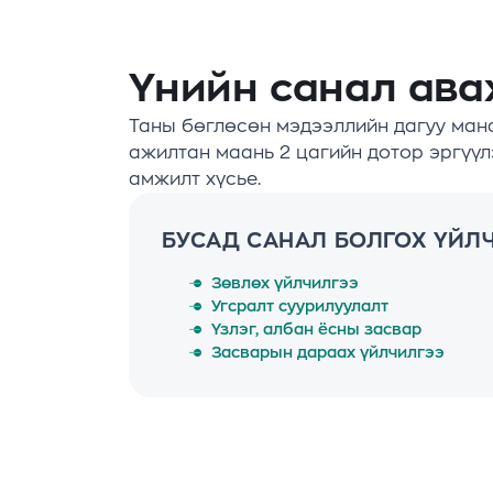
Үнийн санал ава
Таны бөглөсөн мэдээллийн дагуу ман
ажилтан маань 2 цагийн дотор эргүүл
амжилт хүсье.
БУСАД САНАЛ БОЛГОХ ҮЙЛ
Зөвлөх үйлчилгээ
Угсралт суурилуулалт
Үзлэг, албан ёсны засвар
Засварын дараах үйлчилгээ