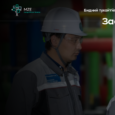
Бидний тухай
Үй
За