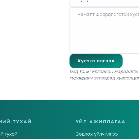
Хүсэлт илгээх
Бид таны илгээсэн мэдээллий
гуравдагч этгээдэд хуваалца
НИЙ ТУХАЙ
ҮЙЛ АЖИЛЛАГАА
й тухай
Зөвлөх үйлчилгээ