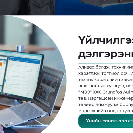
Үйлчилгэ
дэлгэрэн
Аливаа багаж, техникий
хэрэглэж, тогтмол арчил
техник хэрэгслийн хэви
ашиглалтын хугацаа, на
"МЗЭ" ХХК Grundfos Auth
төв, мэргэшсэн инженер
төвөөр дамжуулж борлуу
мэргэжлийн өндөр түвш
Үнийн санал авах