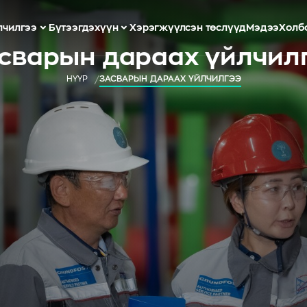
лчилгээ
Бүтээгдэхүүн
Хэрэгжүүлсэн төслүүд
Мэдээ
Холб
сварын дараах үйлчил
НҮҮР
ЗАСВАРЫН ДАРААХ ҮЙЛЧИЛГЭЭ