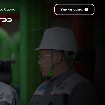
оо барих
Үнийн санал
гээ