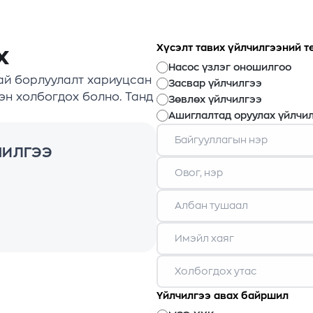
Хүсэлт тавих үйлчилгээний т
х
Насос үзлэг оношилгоо
ай борлуулалт хариуцсан
Засвар үйлчилгээ
эн холбогдох болно. Танд
Зөвлөх үйлчилгээ
Ашиглалтад оруулах үйлчи
ЧИЛГЭЭ
Үйлчилгээ авах байршил