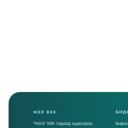
МЗЭ ХХК
БИД
“МЗЭ” ХХК гадаад худалдаа,
Бидни