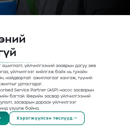
эний
гүй
г ашиглалт, үйлчилгээний зааврын дагуу зөв
гаа, үйлчилгээг хийлгэж байх нь тухайн
йн, найдвартай ажиллагааг хангаж, түүний
сжилтыг уртасгадаг.
orised Service Partner (ASP) насос засварын
ийн багтай. Өөрийн засвар үйлчилгээний
лалт, засварын дараах үйлчилгээг
инд үзүүлж байна.
Хэрэгжүүлсэн төслүүд