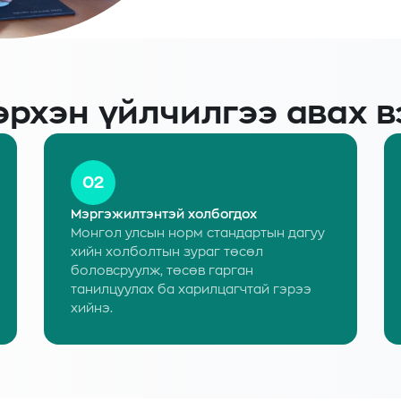
эрхэн үйлчилгээ авах в
02
Мэргэжилтэнтэй холбогдох
Монгол улсын норм стандартын дагуу
хийн холболтын зураг төсөл
боловсруулж, төсөв гарган
танилцуулах ба харилцагчтай гэрээ
хийнэ.