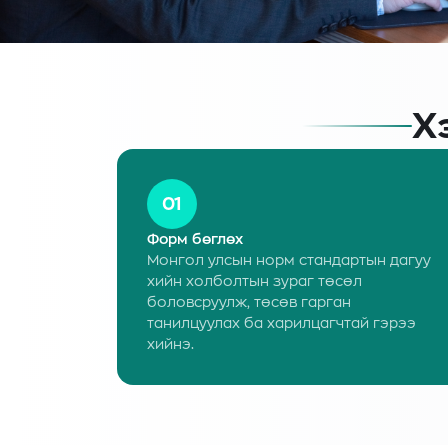
Х
01
Форм бөглөх
Монгол улсын норм стандартын дагуу
хийн холболтын зураг төсөл
боловсруулж, төсөв гарган
танилцуулах ба харилцагчтай гэрээ
хийнэ.