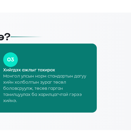
э?
03
Хийгдэх ажлыг тохирох
Монгол улсын норм стандартын дагуу
хийн холболтын зураг төсөл
боловсруулж, төсөв гарган
танилцуулах ба харилцагчтай гэрээ
хийнэ.