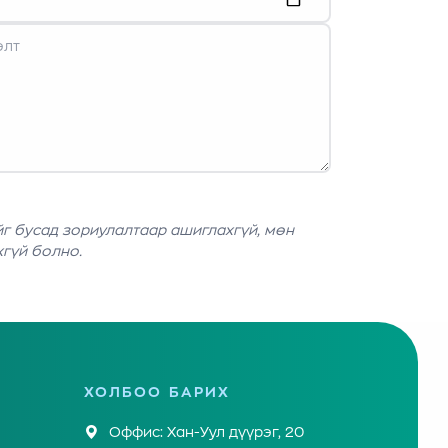
г бусад зориулалтаар ашиглахгүй, мөн
хгүй болно.
ХОЛБОО БАРИХ
Оффис: Хан-Уул дүүрэг, 20