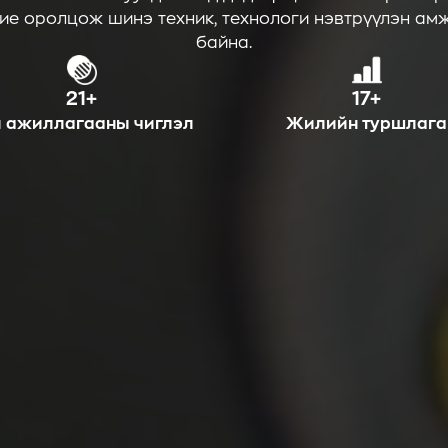
ие оролцож шинэ техник, технологи нэвтрүүлэн а
байна.
21+
17+
л ажиллагааны чиглэл
Жилийн туршлага