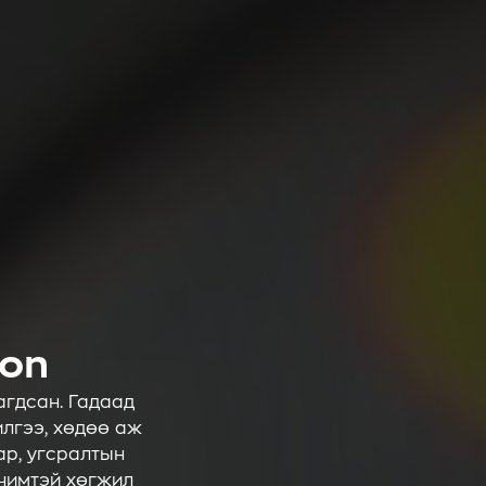
ion
агдсан. Гадаад
лгээ, хөдөө аж
ар, угсралтын
рчимтэй хөгжил