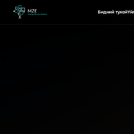
Бидний тухай
Үй