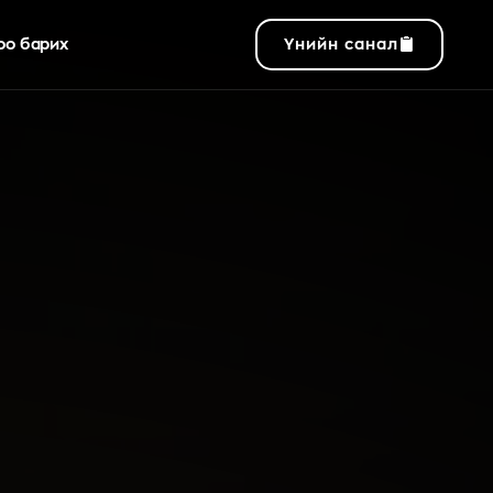
оо барих
Үнийн санал