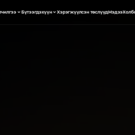
лчилгээ
Бүтээгдэхүүн
Хэрэгжүүлсэн төслүүд
Мэдээ
Холб