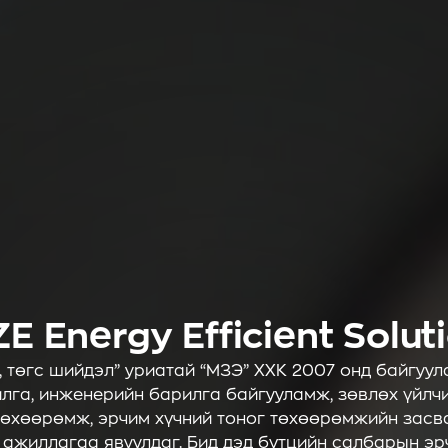
E Energy Efficient Solut
 төгс шийдэл” уриатай “МЗЭ” ХХК 2007 онд байгуул
илга, инженерийн барилга байгууламж, зөвлөх үйлчи
төхөөрөмж, эрчим хүчний тоног төхөөрөмжийн засв
 ажиллагаа явуулдаг. Бид дэд бүтцийн салбарын э