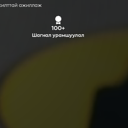
мжилттай ажиллаж
100+
Шагнал урамшуулал