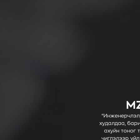
MZ
“Инженерчлэл,
худалдаа, бар
ахуйн тоног 
чиглэлээр үйл