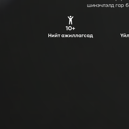
шинэчлэлд гар б
10+
Нийт ажиллагсад
Үй