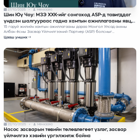
27/10/2025
Мөнхзаяа
Шин Юү Чоу: МЗЭ ХХК-ийг сонгоход ASP-д тавигддаг
үндсэн шалгуураас гадна хамтын ажиллагааны явц,
үр дүн нөлөөлсөн
15 гаруй жилийн хамтын ажиллагааны дараа Монгол Улсад анхны
Албан ёсны Засвар Үйлчилгээний Партнер (ASP) болсныг
баяртайгаар мэдэгдэж байна
Цааш унших
22/10/2025
Мөнхзаяа
Насос засварын төвийн төлөвлөгөөт үзлэг, засвар
үйлчилгээ хэвийн үргэлжилж байна