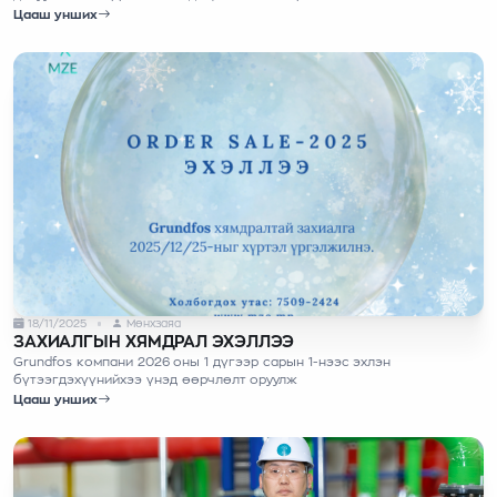
нэвтрүүлж үйл ажиллагаагаа өргөжүүлж чадсан өрнүүн амжилттай
Цааш унших
байлаа.
18/11/2025
Мөнхзаяа
ЗАХИАЛГЫН ХЯМДРАЛ ЭХЭЛЛЭЭ
Grundfos компани 2026 оны 1 дүгээр сарын 1-нээс эхлэн
бүтээгдэхүүнийхээ үнэд өөрчлөлт оруулж
Цааш унших