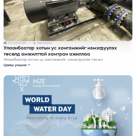
30/03/2026
Мөнхзаяа
Улаанбаатар хотын ус хангамжийг нэмэгдүүлэх
төсөлд амжилттай хамтран ажиллаа
Улаанбаатар хотын ус хангамжийг нэмэгдүүлэх төсөл
Цааш унших