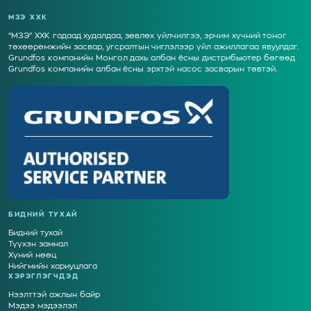
МЗЭ ХХК
“МЗЭ” ХХК гадаад худалдаа, зөвлөх үйлчилгээ, эрчим хүчний тоног
төхөөрөмжийн засвар, угсралтын чиглэлээр үйл ажиллагаа явуулдаг.
Grundfos компанийн Монгол дахь албан ёсны дистрибьютер бөгөөд
Grundfos компанийн албан ёсны эрхтэй насос засварын төвтэй.
БИДНИЙ ТУХАЙ
Бидний тухай
Түүхэн замнал
Хүний нөөц
Нийгмийн хариуцлага
ХЭРЭГЛЭГЧДЭД
Нээлттэй ажлын байр
Мэдээ мэдээлэл