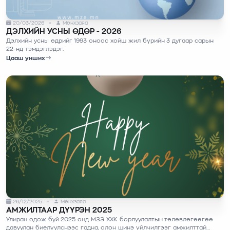
20/03/2026
Мөнхзаяа
ДЭЛХИЙН УСНЫ ӨДӨР - 2026
Дэлхийн усны өдрийг 1993 оноос хойш жил бүрийн 3 дугаар сарын
22-нд тэмдэглэдэг.
Цааш унших
26/12/2025
Мөнхзаяа
АМЖИЛТААР ДҮҮРЭН 2025
Улиран одож буй 2025 онд МЗЭ ХХК борлуулалтын төлөвлөгөөгөө
давуулан биелүүлснээс гадна, олон шинэ үйлчилгээг амжилттай