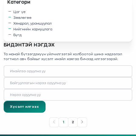
Категори
Цаг үе
Зөвлөгөө
Хямдрал, урамшуулал
Нийгмийн хариуцлага
Бүгд
БИДЭНТЭЙ НЭГДЭХ
Та манай бүтээгдэхүүн үйлчилгээтэй холбоотой шинэ мэдээлэл
тогтмол авч байхыг хүсэлт имэйл хаягаа бичээд илгээгээрэй.
Хүсэлт илгээх
1
2