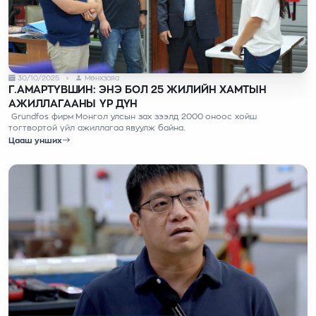
30/10/2025
Мөнхзаяа
Г.АМАРТҮВШИН: ЭНЭ БОЛ 25 ЖИЛИЙН ХАМТЫН
АЖИЛЛАГААНЫ ҮР ДҮН
Grundfos фирм Монгол улсын зах зээлд 2000 оноос хойш
тогтвортой үйл ажиллагаа явуулж байна.
Цааш унших