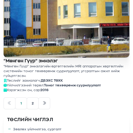
“Мөнгөн Гүүр” эмнэлэг
“Мөнгөн Гүүр” эмнэлэгийн өргөтгөлийн MRI аппаратын хөргөлтийн
системийн тоног төхөөрөмж суурилуулалт, угсралтын ажил хийж
гүйцэтгэсэн.
Төслийг захиалагч:
ДБЭХС ТӨХК
Үйлчилгээний төрөл:
Тоног төхөөрөмж суурилуулалт
Хэрэгжсэн он, сар:
2016
1
2
ТӨСЛИЙН ЧИГЛЭЛ
Зөвлөх үйлчилгээ, сургалт