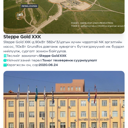
Steppe Gold ХХК
Steppe Gold ХХК-д 90кВт 582м^3/цагын хүчин чадалтай NK эргэлтийн
насос, 110кВт Grundfos давтамж хувиргагч бүтээгдэхүүний иж бүрдэл
нийлүүлж, сургалт зохион байгуулав.
Төслийг захиалагч:
Steppe Gold ХХК
Үйлчилгээний төрөл:
Тоног төхөөрөмж суурилуулалт
Хэрэгжсэн он, сар:
2020.06.24