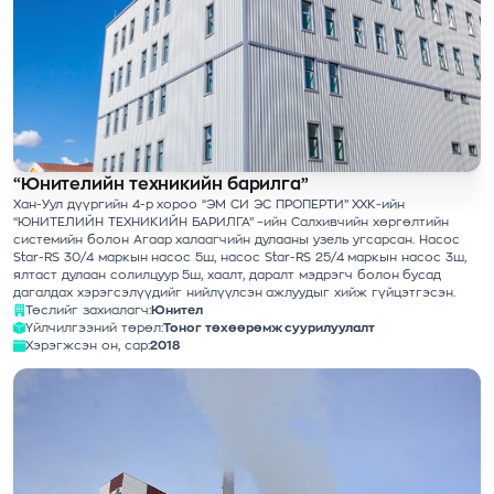
“Юнителийн техникийн барилга”
Хан-Уул дүүргийн 4-р хороо “ЭМ СИ ЭС ПРОПЕРТИ” ХХК-ийн
“ЮНИТЕЛИЙН ТЕХНИКИЙН БАРИЛГА” –ийн Салхивчийн хөргөлтийн
системийн болон Агаар халаагчийн дулааны узель угсарсан. Насос
Star-RS 30/4 маркын насос 5ш, насос Star-RS 25/4 маркын насос 3ш,
ялтаст дулаан солилцуур 5ш, хаалт, даралт мэдрэгч болон бусад
дагалдах хэрэгсэлүүдийг нийлүүлсэн ажлуудыг хийж гүйцэтгэсэн.
Төслийг захиалагч:
Юнител
Үйлчилгээний төрөл:
Тоног төхөөрөмж суурилуулалт
Хэрэгжсэн он, сар:
2018