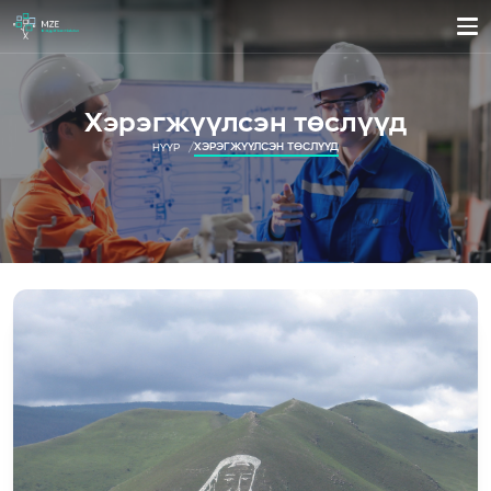
Хэрэгжүүлсэн төслүүд
ХЭРЭГЖҮҮЛСЭН ТӨСЛҮҮД
НҮҮР