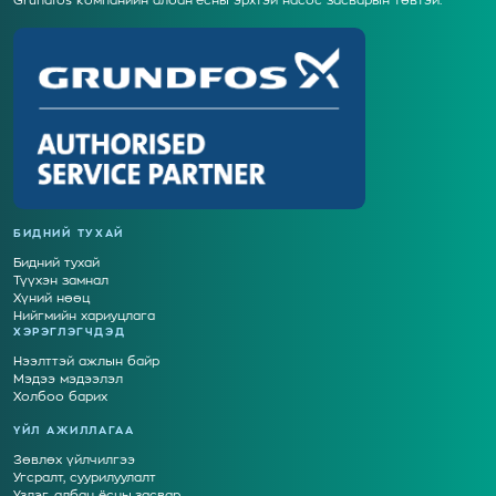
Grundfos компанийн албан ёсны эрхтэй насос засварын төвтэй.
БИДНИЙ ТУХАЙ
Бидний тухай
Түүхэн замнал
Хүний нөөц
Нийгмийн хариуцлага
ХЭРЭГЛЭГЧДЭД
Нээлттэй ажлын байр
Мэдээ мэдээлэл
Холбоо барих
ҮЙЛ АЖИЛЛАГАА
Зөвлөх үйлчилгээ
Угсралт, суурилуулалт
Үзлэг, албан ёсны засвар