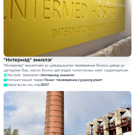
“Интермэд” эмнэлэг
“Интермэд” эмнэлгийн ус цэвэршүүлэх төхөөрөмж болон цэвэр ус
цуглуулах бак, насос болон дагалдах тоноглолын хамт суурилуулсан.
Төслийг захиалагч:
Интермэд эмнэлэг
Үйлчилгээний төрөл:
Тоног төхөөрөмж суурилуулалт
Хэрэгжсэн он, сар:
2017