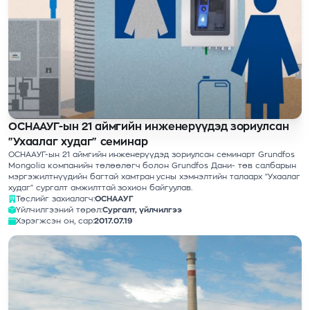
ОСНААУГ-ын 21 аймгийн инженерүүдэд зориулсан
"Ухаалаг худаг" семинар
ОСНААУГ-ын 21 аймгийн инженерүүдэд зориулсан семинарт Grundfos
Mongolia компанийн төлөөлөгч болон Grundfos Дани- төв салбарын
мэргэжилтнүүдийн багтай хамтран усны хэмнэлтийн талаарх "Ухаалаг
худаг" сургалт амжилттай зохион байгуулав.
Төслийг захиалагч:
ОСНААУГ
Үйлчилгээний төрөл:
Сургалт, үйлчилгээ
Хэрэгжсэн он, сар:
2017.07.19