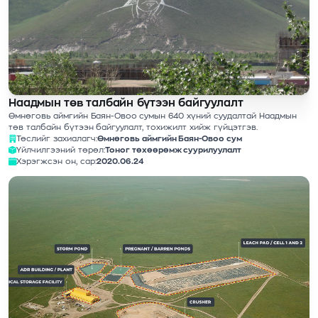
Наадмын төв талбайн бүтээн байгуулалт
Өмнөговь аймгийн Баян-Овоо сумын 640 хүний ​​суудалтай Наадмын
төв талбайн бүтээн байгуулалт, тохижилт хийж гүйцэтгэв.
Төслийг захиалагч:
Өмнөговь аймгийн Баян-Овоо сум
Үйлчилгээний төрөл:
Тоног төхөөрөмж суурилуулалт
Хэрэгжсэн он, сар:
2020.06.24