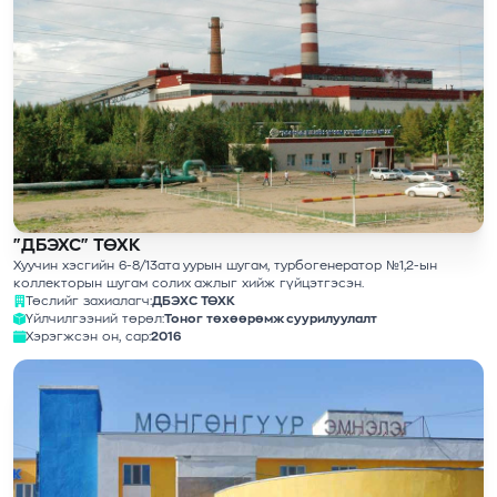
"ДБЭХС" ТӨХК
Хуучин хэсгийн 6-8/13ата уурын шугам, турбогенератор №1,2-ын
коллекторын шугам солих ажлыг хийж гүйцэтгэсэн.
Төслийг захиалагч:
ДБЭХС ТӨХК
Үйлчилгээний төрөл:
Тоног төхөөрөмж суурилуулалт
Хэрэгжсэн он, сар:
2016