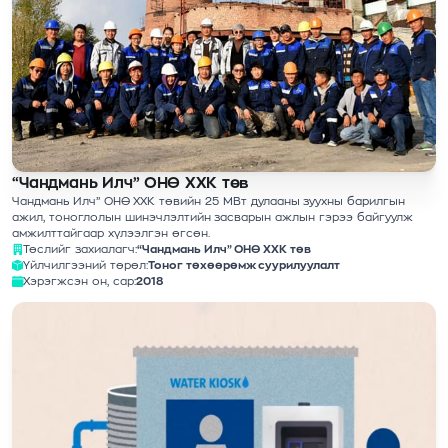
“Чандмань Илч” ОНӨ ХХК төв
Чандмань Илч” ОНӨ ХХК төвийн 25 МВт дулааны зуухны барилгын
ажил, тоноглолын шинэчлэлтийн засварын ажлын гэрээ байгуулж
амжилттайгаар хүлээлгэн өгсөн.
Төслийг захиалагч:
“Чандмань Илч” ОНӨ ХХК төв
Үйлчилгээний төрөл:
Тоног төхөөрөмж суурилуулалт
Хэрэгжсэн он, сар:
2018