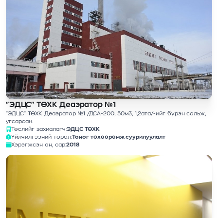
"ЭДЦС" ТӨХК Деаэратор №1
"ЭДЦС" ТӨХК Деаэратор №1 /ДСА-200, 50м3, 1,2ата/-ийг бүрэн сольж,
угсарсан.
Төслийг захиалагч:
ЭДЦС ТӨХК
Үйлчилгээний төрөл:
Тоног төхөөрөмж суурилуулалт
Хэрэгжсэн он, сар:
2018