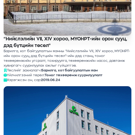
“Нийслэлийн VII, XIV хороо, МҮОНРТ-ийн орон сууц,
дэд бүтцийн төсөл”
Барилга, хот байгуулалтын яамны “Нийслэлийн VII, XIV хороо, МҮОНРТ-
ийн орон сууц, дэд бүтцийн төсөл”-ийн дэд станц, тоног
төхөөрөмжийн угсралт, тохируулга, төхөөрөмжийн насос, давтамж
хувиргагч суурилуулах ажлыг гүйцэтгэв.
Төслийг захиалагч:
Барилга, хот байгуулалтын яам
Үйлчилгээний төрөл:
Тоног төхөөрөмж суурилуулалт
Хэрэгжсэн он, сар:
2019.06.24