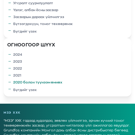
Угсралт суурилуулалт
Үзлэг, албан ёсны засвар
Засварын дараах үйлчилгээ
Бүтээгдэхүүн, тоног төхөөрөмж
Бүгдийг үзэх
ОГНООГООР ШҮҮХ
2024
2023
2022
2021
2020 болон түүнээм өмнөх
Бүгдийг үзэх
МЗЭ ХХК
“МЗЭ” ХХК гадаад худалдаа, зөвлөх үйлчилгээ, эрчим хүчний тоног
төхөөрөмжийн засвар, угсралтын чиглэлээр үйл ажиллагаа явуулдаг.
Grundfos компанийн Монгол дахь албан ёсны дистрибьютер бөгөөд