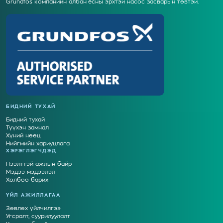
Grundfos компанийн албан ёсны эрхтэй насос засварын төвтэй.
БИДНИЙ ТУХАЙ
Бидний тухай
Түүхэн замнал
Хүний нөөц
Нийгмийн хариуцлага
ХЭРЭГЛЭГЧДЭД
Нээлттэй ажлын байр
Мэдээ мэдээлэл
Холбоо барих
ҮЙЛ АЖИЛЛАГАА
Зөвлөх үйлчилгээ
Угсралт, суурилуулалт