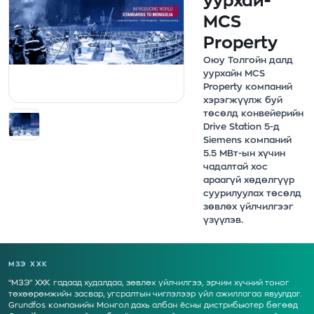
уурхай-
MCS
Property
Оюу Толгойн далд
уурхайн MCS
Property компаний
хэрэгжүүлж буй
төсөлд конвейерийн
Drive Station 5-д
Siemens компаний
5.5 МВт-ын хүчин
чадалтай хос
араагүй хөдөлгүүр
суурилуулах төсөлд
зөвлөх үйлчилгээг
үзүүлэв.
МЗЭ ХХК
“МЗЭ” ХХК гадаад худалдаа, зөвлөх үйлчилгээ, эрчим хүчний тоног
төхөөрөмжийн засвар, угсралтын чиглэлээр үйл ажиллагаа явуулдаг.
Grundfos компанийн Монгол дахь албан ёсны дистрибьютер бөгөөд