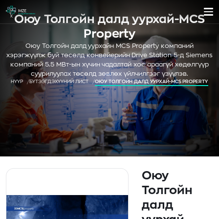
Оюу Толгойн далд уурхай-MCS
Property
Оюу Толгойн далд уурхайн MCS Property компаний
хэрэгжүүлж буй төсөлд конвейерийн Drive Station 5-д Siemens
компаний 5.5 МВт-ын хүчин чадалтай хос араагүй хөдөлгүүр
суурилуулах төсөлд зөвлөх үйлчилгээг үзүүлэв.
НҮҮР
БҮТЭЭГДЭХҮҮНИЙ ЛИСТ
ОЮУ ТОЛГОЙН ДАЛД УУРХАЙ-MCS PROPERTY
Оюу
Толгойн
далд