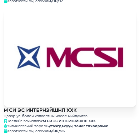
Хэрэгжсэн он, сар:
2024/10/17
М СИ ЭС ИНТЕРНЭЙШНЛ ХХК
Цэвэр ус болон халаалтын насос нийлүүлэв
Төслийг захиалагч:
М СИ ЭС ИНТЕРНЭЙШНЛ ХХК
Үйлчилгээний төрөл:
Бүтээгдэхүүн, тоног төхөөрөмж
Хэрэгжсэн он, сар:
2024/06/25