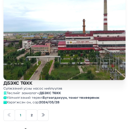
ДБЭХС ТӨХК
Сүлжээний усны насос нийлүүлэв
Төслийг захиалагч:
ДБЭХС ТӨХК
Үйлчилгээний төрөл:
Бүтээгдэхүүн, тоног төхөөрөмж
Хэрэгжсэн он, сар:
2024/03/28
1
2