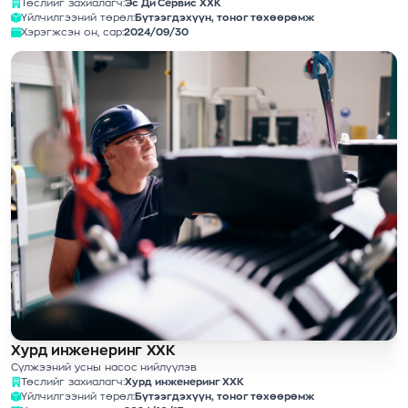
Төслийг захиалагч:
Эс Ди Сервис ХХК
Үйлчилгээний төрөл:
Бүтээгдэхүүн, тоног төхөөрөмж
Хэрэгжсэн он, сар:
2024/09/30
Хурд инженеринг ХХК
Сүлжээний усны насос нийлүүлэв
Төслийг захиалагч:
Хурд инженеринг ХХК
Үйлчилгээний төрөл:
Бүтээгдэхүүн, тоног төхөөрөмж