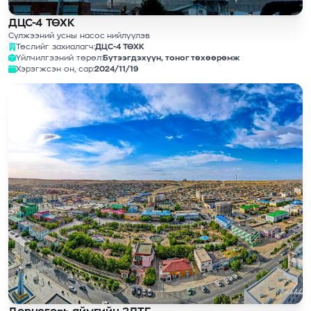
ДЦС-4 ТӨХК
Сүлжээний усны насос нийлүүлэв
Төслийг захиалагч:
ДЦС-4 ТӨХК
Үйлчилгээний төрөл:
Бүтээгдэхүүн, тоног төхөөрөмж
Хэрэгжсэн он, сар:
2024/11/19