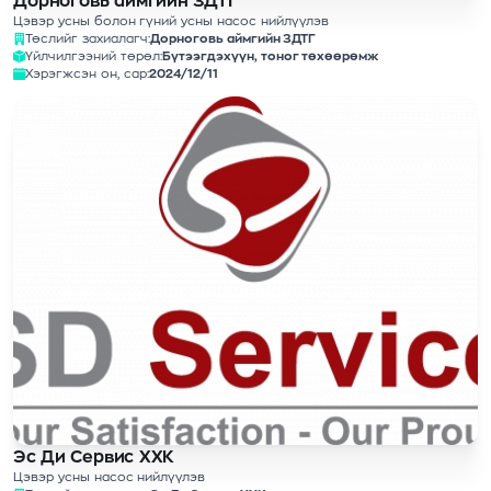
Дорноговь аймгийн ЗДТГ
Цэвэр усны болон гүний усны насос нийлүүлэв
Төслийг захиалагч:
Дорноговь аймгийн ЗДТГ
Үйлчилгээний төрөл:
Бүтээгдэхүүн, тоног төхөөрөмж
Хэрэгжсэн он, сар:
2024/12/11
Эс Ди Сервис ХХК
Цэвэр усны насос нийлүүлэв