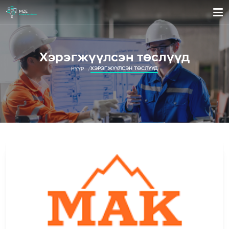
Хэрэгжүүлсэн төслүүд
ХЭРЭГЖҮҮЛСЭН ТӨСЛҮҮД
НҮҮР