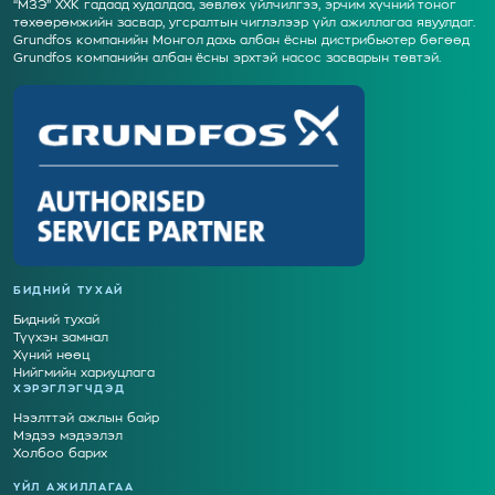
“МЗЭ” ХХК гадаад худалдаа, зөвлөх үйлчилгээ, эрчим хүчний тоног
төхөөрөмжийн засвар, угсралтын чиглэлээр үйл ажиллагаа явуулдаг.
Grundfos компанийн Монгол дахь албан ёсны дистрибьютер бөгөөд
Grundfos компанийн албан ёсны эрхтэй насос засварын төвтэй.
БИДНИЙ ТУХАЙ
Бидний тухай
Түүхэн замнал
Хүний нөөц
Нийгмийн хариуцлага
ХЭРЭГЛЭГЧДЭД
Нээлттэй ажлын байр
Мэдээ мэдээлэл
Холбоо барих
ҮЙЛ АЖИЛЛАГАА