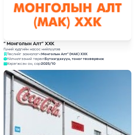
"Монголын Алт" ХХК
Гүний худгийн насос нийлүүлэв
Төслийг захиалагч:
Монголын Алт" (МАК) ХХК
Үйлчилгээний төрөл:
Бүтээгдэхүүн, тоног төхөөрөмж
Хэрэгжсэн он, сар:
2025/10