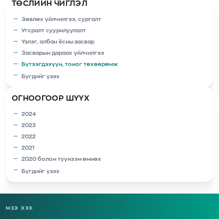
ТӨСЛИЙН ЧИГЛЭЛ
Зөвлөх үйлчилгээ, сургалт
Угсралт суурилуулалт
Үзлэг, албан ёсны засвар
Засварын дараах үйлчилгээ
Бүтээгдэхүүн, тоног төхөөрөмж
Бүгдийг үзэх
ОГНООГООР ШҮҮХ
2024
2023
2022
2021
2020 болон түүнээм өмнөх
Бүгдийг үзэх
МЗЭ ХХК