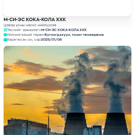
М-СИ-ЭС КОКА-КОЛА ХХК
Цэвэр усны насос нийлүүлэв
Төслийг захиалагч:
М-СИ-ЭС КОКА-КОЛА ХХК
Үйлчилгээний төрөл:
Бүтээгдэхүүн, тоног төхөөрөмж
Хэрэгжсэн он, сар:
2025/01/06