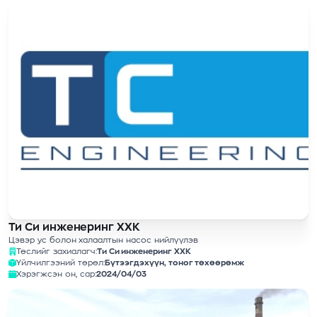
Ти Си инженеринг ХХК
Цэвэр ус болон халаалтын насос нийлүүлэв
Төслийг захиалагч:
Ти Си инженеринг ХХК
Үйлчилгээний төрөл:
Бүтээгдэхүүн, тоног төхөөрөмж
Хэрэгжсэн он, сар:
2024/04/03