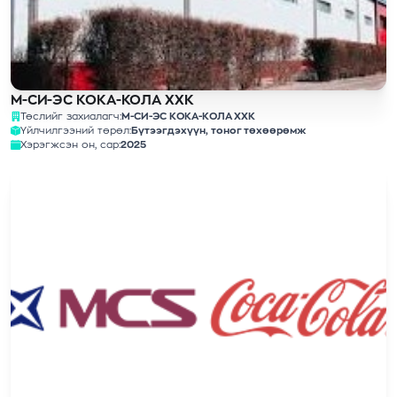
М-СИ-ЭС КОКА-КОЛА ХХК
Төслийг захиалагч:
М-СИ-ЭС КОКА-КОЛА ХХК
Үйлчилгээний төрөл:
Бүтээгдэхүүн, тоног төхөөрөмж
Хэрэгжсэн он, сар:
2025