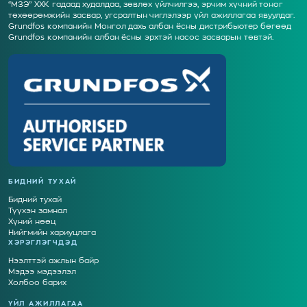
“МЗЭ” ХХК гадаад худалдаа, зөвлөх үйлчилгээ, эрчим хүчний тоног
төхөөрөмжийн засвар, угсралтын чиглэлээр үйл ажиллагаа явуулдаг.
Grundfos компанийн Монгол дахь албан ёсны дистрибьютер бөгөөд
Grundfos компанийн албан ёсны эрхтэй насос засварын төвтэй.
БИДНИЙ ТУХАЙ
Бидний тухай
Түүхэн замнал
Хүний нөөц
Нийгмийн хариуцлага
ХЭРЭГЛЭГЧДЭД
Нээлттэй ажлын байр
Мэдээ мэдээлэл
Холбоо барих
ҮЙЛ АЖИЛЛАГАА