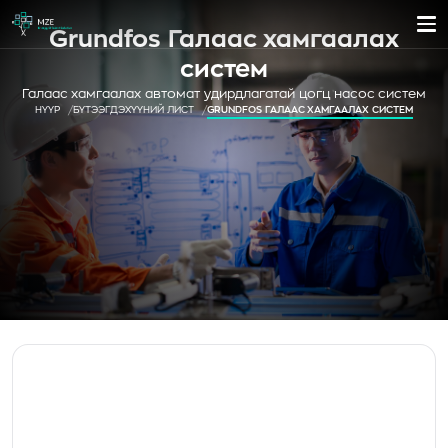
Grundfos Галаас хамгаалах
систем
Галаас хамгаалах автомат удирдлагатай цогц насос систем
НҮҮР
БҮТЭЭГДЭХҮҮНИЙ ЛИСТ
GRUNDFOS ГАЛААС ХАМГААЛАХ СИСТЕМ