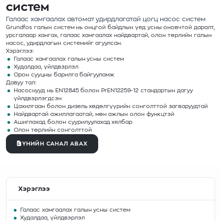
систем
Галаас хамгаалах автомат удирдлагатай цогц насос систем
Grundfos галын систем нь онцгой байдлын үед усны оновчтой даралт,
урсгалаар хангах, галаас хамгаалах найдвартай, олон төрлийн галын
насос, удирдлагын системийг агуулсан.
Хэрэглээ:
Галаас хамгаалах галын усны систем
Худалдаа, үйлдвэрлэл
Орон сууцны барилга байгууламж
Давуу тал:
Насоснууд нь EN12845 болон PrEN12259-12 стандартын дагуу
үйлдвэрлэгдсэн
Цахилгаан болон дизель хөдөлгүүрийн сонголттой загваруудтай
Найдвартай ажиллагаатай, мөн ажлын олон функцтэй
Ашиглахад болон суурилуулахад хялбар
Олон төрлийн сонголттой
ҮНИЙН САНАЛ АВАХ
Хэрэглээ
Галаас хамгаалах галын усны систем
Худалдаа, үйлдвэрлэл