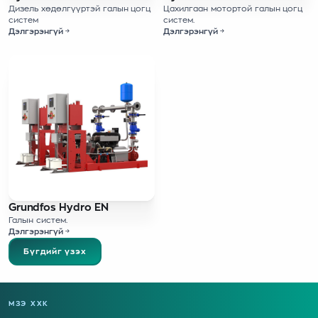
Дизель хөдөлгүүртэй галын цогц
Цахилгаан мотортой галын цогц
систем
систем.
Дэлгэрэнгүй
Дэлгэрэнгүй
Grundfos Hydro EN
Галын систем.
Дэлгэрэнгүй
Бүгдийг үзэх
МЗЭ ХХК