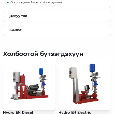
Орон сууцны барилга байгууламж
Давуу тал
Бичлэг
Холбоотой бүтээгдэхүүн
Hydro EN Diesel
Hydro EN Electric