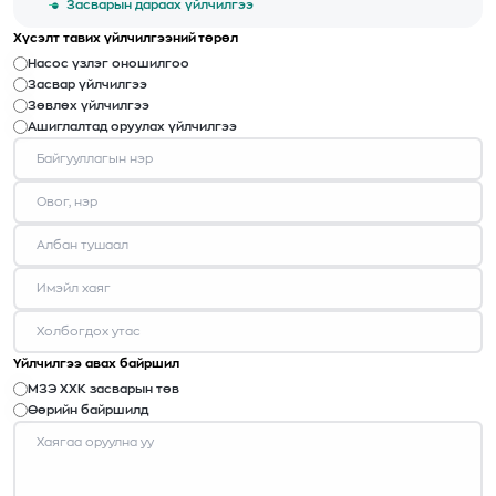
Засварын дараах үйлчилгээ
Хүсэлт тавих үйлчилгээний төрөл
Насос үзлэг оношилгоо
Засвар үйлчилгээ
Зөвлөх үйлчилгээ
Ашиглалтад оруулах үйлчилгээ
Үйлчилгээ авах байршил
МЗЭ ХХК засварын төв
Өөрийн байршилд