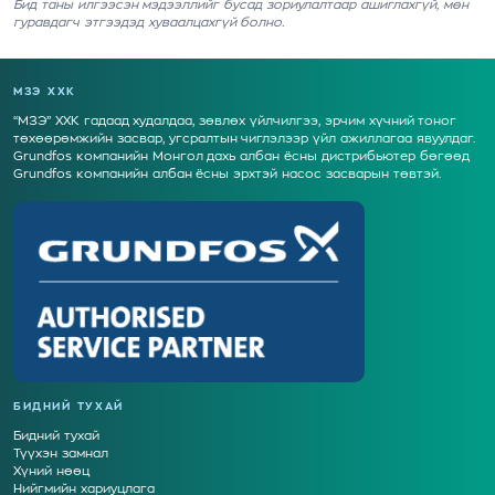
Бид таны илгээсэн мэдээллийг бусад зориулалтаар ашиглахгүй, мөн
гуравдагч этгээдэд хуваалцахгүй болно.
МЗЭ ХХК
“МЗЭ” ХХК гадаад худалдаа, зөвлөх үйлчилгээ, эрчим хүчний тоног
төхөөрөмжийн засвар, угсралтын чиглэлээр үйл ажиллагаа явуулдаг.
Grundfos компанийн Монгол дахь албан ёсны дистрибьютер бөгөөд
Grundfos компанийн албан ёсны эрхтэй насос засварын төвтэй.
БИДНИЙ ТУХАЙ
Бидний тухай
Түүхэн замнал
Хүний нөөц
Нийгмийн хариуцлага