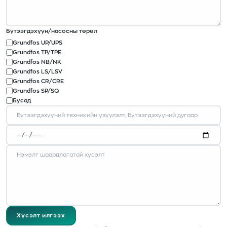
Бүтээгдэхүүн/насосны төрөл
Grundfos UP/UPS
Grundfos TP/TPE
Grundfos NB/NK
Grundfos LS/LSV
Grundfos CR/CRE
Grundfos SP/SQ
Бусад
Хүсэлт илгээх