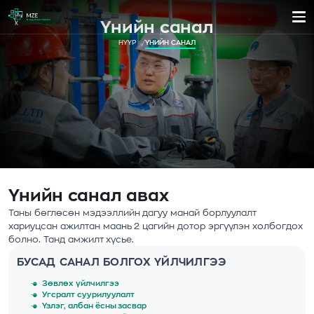
Үнийн санал
НҮҮР
ҮНИЙН САНАЛ
Үнийн санал авах
Таны бөглөсөн мэдээллийн дагуу манай борлуулалт
хариуцсан ажилтан маань 2 цагийн дотор эргүүлэн холбогдох
болно. Танд амжилт хүсье.
БУСАД САНАЛ БОЛГОХ ҮЙЛЧИЛГЭЭ
Зөвлөх үйлчилгээ
Угсралт суурилуулалт
Үзлэг, албан ёсны засвар