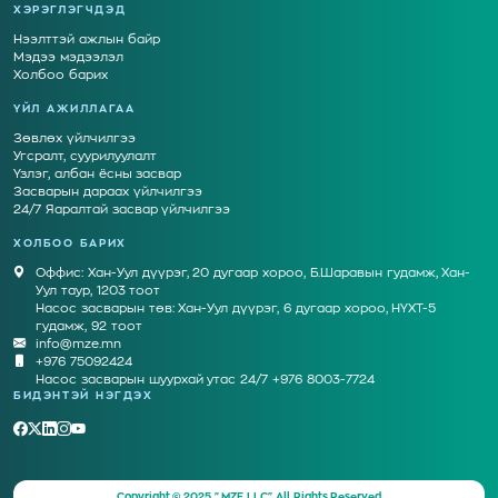
ХЭРЭГЛЭГЧДЭД
Нээлттэй ажлын байр
Мэдээ мэдээлэл
Холбоо барих
ҮЙЛ АЖИЛЛАГАА
Зөвлөх үйлчилгээ
Угсралт, суурилуулалт
Үзлэг, албан ёсны засвар
Засварын дараах үйлчилгээ
24/7 Яаралтай засвар үйлчилгээ
ХОЛБОО БАРИХ
Оффис: Хан-Уул дүүрэг, 20 дугаар хороо, Б.Шаравын гудамж, Хан-
Уул таур, 1203 тоот
Насос засварын төв: Хан-Уул дүүрэг, 6 дугаар хороо, НҮХТ-5
гудамж, 92 тоот
info@mze.mn
+976 75092424
Насос засварын шуурхай утас 24/7 +976 8003-7724
БИДЭНТЭЙ НЭГДЭХ
Copyright © 2025
"MZE LLC"
. All Rights Reserved