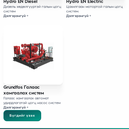
Hydro EN Diesel
Hydro EN Electric
Дизель хөдөлгүүртэй галын цогц
Цахилгаан мотортой галын цогц
систем
систем.
Дэлгэрэнгүй
Дэлгэрэнгүй
Grundfos Галаас
хамгаалах систем
Галаас хамгаалах автомат
удирдлагатай цогц насос систем
Дэлгэрэнгүй
Бүгдийг үзэх