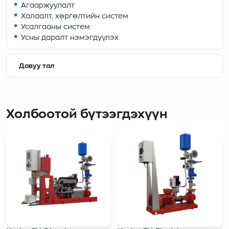
Агааржуулалт
Халаалт, хөргөлтийн систем
Усалгааны систем
Усны даралт нэмэгдүүлэх
Давуу тал
Холбоотой бүтээгдэхүүн