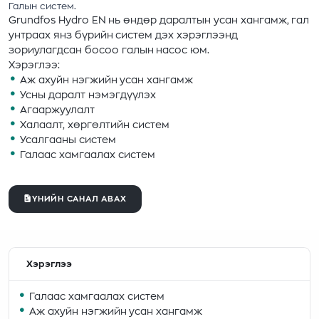
Галын систем.
Grundfos Hydro EN нь өндөр даралтын усан хангамж, гал
унтраах янз бүрийн систем дэх хэрэглээнд
зориулагдсан босоо галын насос юм.
Хэрэглээ:
Аж ахуйн нэгжийн усан хангамж
Усны даралт нэмэгдүүлэх
Агааржуулалт
Халаалт, хөргөлтийн систем
Усалгааны систем
Галаас хамгаалах систем
ҮНИЙН САНАЛ АВАХ
Хэрэглээ
Галаас хамгаалах систем
Аж ахуйн нэгжийн усан хангамж