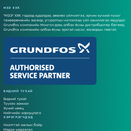
МЗЭ ХХК
“МЗЭ” ХХК гадаад худалдаа, зөвлөх үйлчилгээ, эрчим хүчний тоног
төхөөрөмжийн засвар, угсралтын чиглэлээр үйл ажиллагаа явуулдаг.
Grundfos компанийн Монгол дахь албан ёсны дистрибьютер бөгөөд
Grundfos компанийн албан ёсны эрхтэй насос засварын төвтэй.
БИДНИЙ ТУХАЙ
Бидний тухай
Түүхэн замнал
Хүний нөөц
Нийгмийн хариуцлага
ХЭРЭГЛЭГЧДЭД
Нээлттэй ажлын байр
Мэдээ мэдээлэл