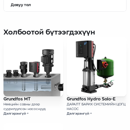
Давуу тал
Холбоотой бүтээгдэхүүн
Grundfos MT
Grundfos Hydro Solo-E
Нөөцийн савны дээр
ДАРАЛТ БАРИХ СИСТЕМИЙН ЦОГЦ
суурилуулсан насоснууд
НАСОС
Дэлгэрэнгүй
Дэлгэрэнгүй