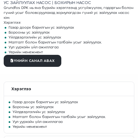
УС ЗАЙЛУУЛАХ НАСОС | БОХИРЫН НАСОС
Grundfos DPK нь янз бүрийн хэрэглээнд усгүйжүүлэх, гадаргын болон
гүний усыг боловсруулахад зориулагдсан гүний ус зайлуулах насос
юм.
Хэрэглээ:
Газар доорх барилгын ус зайлуулах
Борооны ус зайлуулах
Үйлдвэрлэлийн ус зайлуулах
Малталт болон барилгын талбайн усыг зайлуулах.
Уул уурхайн үйл ажиллагаа
Үерийн менежмент
ҮНИЙН САНАЛ АВАХ
Хэрэглээ
Газар доорх барилгын ус зайлуулах
Борооны ус зайлуулах
Үйлдвэрлэлийн ус зайлуулах
Малталт болон барилгын талбайн усыг зайлуулах.
Уул уурхайн үйл ажиллагаа
Үерийн менежмент