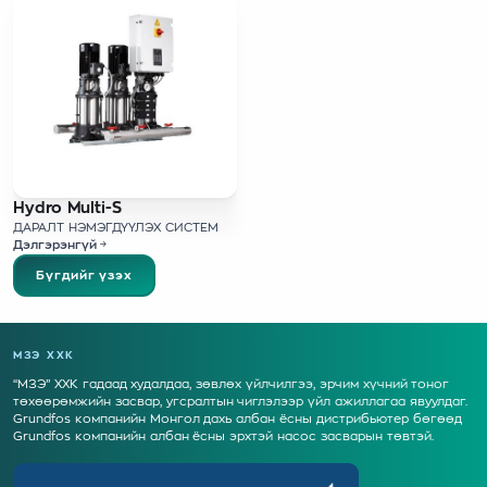
Hydro Multi-S
ДАРАЛТ НЭМЭГДҮҮЛЭХ СИСТЕМ
Дэлгэрэнгүй
Бүгдийг үзэх
МЗЭ ХХК
“МЗЭ” ХХК гадаад худалдаа, зөвлөх үйлчилгээ, эрчим хүчний тоног
төхөөрөмжийн засвар, угсралтын чиглэлээр үйл ажиллагаа явуулдаг.
Grundfos компанийн Монгол дахь албан ёсны дистрибьютер бөгөөд
Grundfos компанийн албан ёсны эрхтэй насос засварын төвтэй.