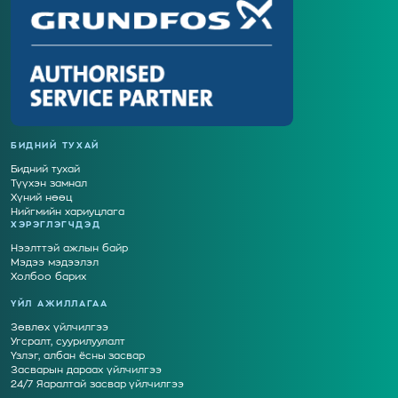
БИДНИЙ ТУХАЙ
Бидний тухай
Түүхэн замнал
Хүний нөөц
Нийгмийн хариуцлага
ХЭРЭГЛЭГЧДЭД
Нээлттэй ажлын байр
Мэдээ мэдээлэл
Холбоо барих
ҮЙЛ АЖИЛЛАГАА
Зөвлөх үйлчилгээ
Угсралт, суурилуулалт
Үзлэг, албан ёсны засвар
Засварын дараах үйлчилгээ
24/7 Яаралтай засвар үйлчилгээ