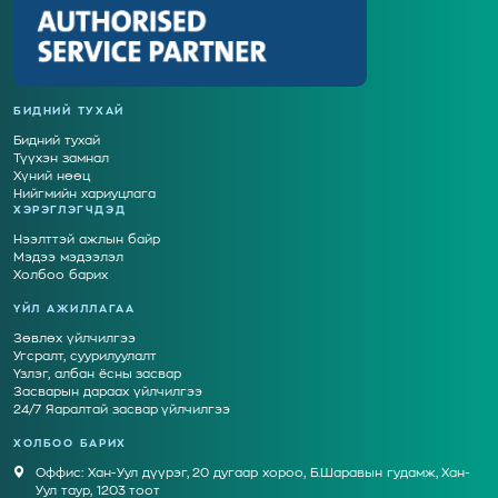
БИДНИЙ ТУХАЙ
Бидний тухай
Түүхэн замнал
Хүний нөөц
Нийгмийн хариуцлага
ХЭРЭГЛЭГЧДЭД
Нээлттэй ажлын байр
Мэдээ мэдээлэл
Холбоо барих
ҮЙЛ АЖИЛЛАГАА
Зөвлөх үйлчилгээ
Угсралт, суурилуулалт
Үзлэг, албан ёсны засвар
Засварын дараах үйлчилгээ
24/7 Яаралтай засвар үйлчилгээ
ХОЛБОО БАРИХ
Оффис: Хан-Уул дүүрэг, 20 дугаар хороо, Б.Шаравын гудамж, Хан-
Уул таур, 1203 тоот