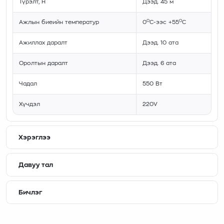
Түрэлт, Н
Дээд. 45 м
0
0
Ажлын биеийн температур
0
С-ээс +55
С
Ажиллах даралт
Дээд. 10 ата
Оролтын даралт
Дээд. 6 ата
Чадал
550 Вт
Хүчдэл
220V
Хэрэглээ
Давуу тал
Бичлэг