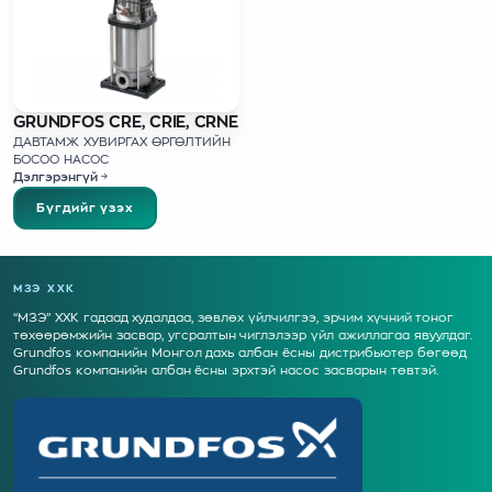
GRUNDFOS CRE, CRIE, CRNE
ДАВТАМЖ ХУВИРГАХ ӨРГӨЛТИЙН
БОСОО НАСОС
Дэлгэрэнгүй
Бүгдийг үзэх
МЗЭ ХХК
“МЗЭ” ХХК гадаад худалдаа, зөвлөх үйлчилгээ, эрчим хүчний тоног
төхөөрөмжийн засвар, угсралтын чиглэлээр үйл ажиллагаа явуулдаг.
Grundfos компанийн Монгол дахь албан ёсны дистрибьютер бөгөөд
Grundfos компанийн албан ёсны эрхтэй насос засварын төвтэй.