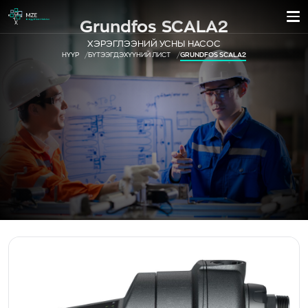
Grundfos SCALA2
ХЭРЭГЛЭЭНИЙ УСНЫ НАСОС
НҮҮР
БҮТЭЭГДЭХҮҮНИЙ ЛИСТ
GRUNDFOS SCALA2