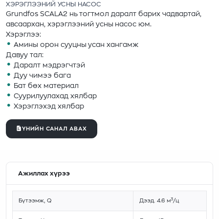
ХЭРЭГЛЭЭНИЙ УСНЫ НАСОС
Grundfos SCALA2 нь тогтмол даралт барих чадвартай,
авсаархан, хэрэглээний усны насос юм.
Хэрэглээ:
Амины орон сууцны усан хангамж
Давуу тал:
Даралт мэдрэгчтэй
Дуу чимээ бага
Бат бөх материал
Суурилуулахад хялбар
Хэрэглэхэд хялбар
ҮНИЙН САНАЛ АВАХ
Ажиллах хүрээ
3
Бүтээмж, Q
Дээд. 4.6 м
/ц