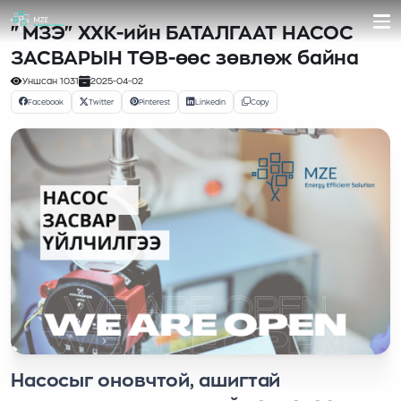
"МЗЭ" ХХК-ийн БАТАЛГААТ НАСОС
ЗАСВАРЫН ТӨВ-өөс зөвлөж байна
Уншсан
1031
2025-04-02
Facebook
Twitter
Pinterest
Linkedin
Copy
Насосыг оновчтой, ашигтай