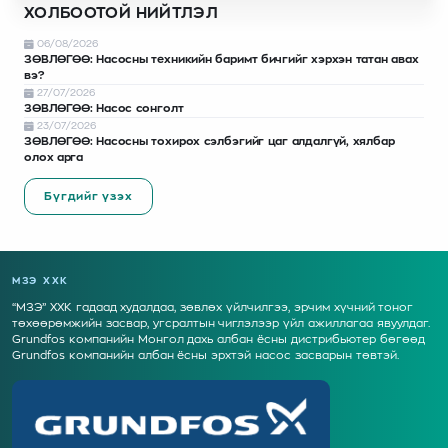
ХОЛБООТОЙ НИЙТЛЭЛ
06/08/2026
ЗӨВЛӨГӨӨ: Насосны техникийн баримт бичгийг хэрхэн татан авах
вэ?
27/07/2026
ЗӨВЛӨГӨӨ: Насос сонголт
23/07/2026
ЗӨВЛӨГӨӨ: Насосны тохирох сэлбэгийг цаг алдалгүй, хялбар
олох арга
Бүгдийг үзэх
МЗЭ ХХК
“МЗЭ” ХХК гадаад худалдаа, зөвлөх үйлчилгээ, эрчим хүчний тоног
төхөөрөмжийн засвар, угсралтын чиглэлээр үйл ажиллагаа явуулдаг.
Grundfos компанийн Монгол дахь албан ёсны дистрибьютер бөгөөд
Grundfos компанийн албан ёсны эрхтэй насос засварын төвтэй.