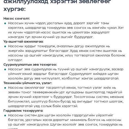
ажиллуулахад хэрэгтэй зөвлөгөөг
хүргэе:
Насос сонголт:
Насосын хүчин чадал, урсгалын хурд, даралт зэргийг таны
хэрэглээ, шаардлагад тохируулан зөв сонгох нь хамгийн чухал. Хэт
их хүчин чадалтай насос ашиглах нь цахилгаан зарцуулалт
нэмэгдэх тул эрчим хүчний үр ашгийг бууруулдаг.
Үр ашигтай ажиллагаа:
Насосны хурдыг тохируулж, ачааллын дагуу ажиллуулах нь
энергийн зарцуулалтыг багасгадаг. Хурд хянах систем ашиглах нь
насосны үр ашгийг нэмэгдүүлж, илүү тогтвортой ажиллах боломж
олгодог.
Суурилуулалтын зөв тохиргоо:
Насосыг зөв суурилуулах нь түүний үр ашгийг нэмэгдүүлж, засвар
үйлчилгээний зардлыг багасгадаг. Суурилуулалт хийхдээ шугам
хоолойн дагуу зөв чиглүүлэлт, холболтыг хангах шаардлагатай.
Техникийн үйлчилгээ, үзлэг:
Насосны ажиллагааг тасралтгүй хянах, тогтмол үзлэг хийх нь
зөвхөн тоног төхөөрөмжийн урт хугацааны ашиглалтад төдийгүй
эрчим хүчний хэрэглээг ч бууруулдаг. Тосолгооны систем, механик
битүүмжлэл, шүүлтүүр болон бусад эд ангиудыг тогтмол шалгаж,
шаардлагатай үед сольж байх хэрэгтэй.
Гидравлик тохируулга:
Насосны систем дэх шугам хоолойн гадаргуугийн үйрэлтийг
багасгах, урсгалын хасах даралтыг минималь болгох нь насосны
үр ашгийг нэмэгдүүлнэ. Шугам хоолойг зөв сонгох, тохируулах нь