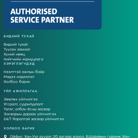
БИДНИЙ ТУХАЙ
Бидний тухай
Түүхэн замнал
Хүний нөөц
Нийгмийн хариуцлага
ХЭРЭГЛЭГЧДЭД
Нээлттэй ажлын байр
Мэдээ мэдээлэл
Холбоо барих
ҮЙЛ АЖИЛЛАГАА
Зөвлөх үйлчилгээ
Угсралт, суурилуулалт
Үзлэг, албан ёсны засвар
Засварын дараах үйлчилгээ
24/7 Яаралтай засвар үйлчилгээ
ХОЛБОО БАРИХ
Оффис: Хан-Уул дүүрэг, 20 дугаар хороо, Б.Шаравын гудамж, Хан-