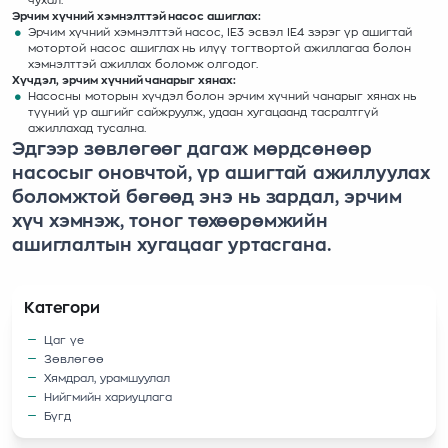
чухал.
Эрчим хүчний хэмнэлттэй насос ашиглах:
Эрчим хүчний хэмнэлттэй насос, IE3 эсвэл IE4 зэрэг үр ашигтай
мотортой насос ашиглах нь илүү тогтвортой ажиллагаа болон
хэмнэлттэй ажиллах боломж олгодог.
Хүчдэл, эрчим хүчний чанарыг хянах:
Насосны моторын хүчдэл болон эрчим хүчний чанарыг хянах нь
түүний үр ашгийг сайжруулж, удаан хугацаанд тасралтгүй
ажиллахад тусална.
Эдгээр зөвлөгөөг дагаж мөрдсөнөөр
насосыг оновчтой, үр ашигтай ажиллуулах
боломжтой бөгөөд энэ нь зардал, эрчим
хүч хэмнэж, тоног төхөөрөмжийн
ашиглалтын хугацааг уртасгана.
Категори
Цаг үе
Зөвлөгөө
Хямдрал, урамшуулал
Нийгмийн хариуцлага
Бүгд