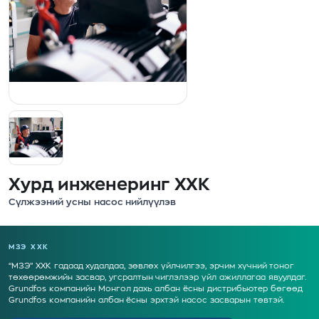
Хурд инженеринг ХХК
Сүлжээний усны насос нийлүүлэв
МЗЭ ХХК
“МЗЭ” ХХК гадаад худалдаа, зөвлөх үйлчилгээ, эрчим хүчний тоног
төхөөрөмжийн засвар, угсралтын чиглэлээр үйл ажиллагаа явуулдаг.
Grundfos компанийн Монгол дахь албан ёсны дистрибьютер бөгөөд
Grundfos компанийн албан ёсны эрхтэй насос засварын төвтэй.