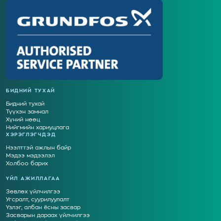
БИДНИЙ ТУХАЙ
Бидний тухай
Түүхэн замнал
Хүний нөөц
Нийгмийн хариуцлага
ХЭРЭГЛЭГЧДЭД
Нээлттэй ажлын байр
Мэдээ мэдээлэл
Холбоо барих
ҮЙЛ АЖИЛЛАГАА
Зөвлөх үйлчилгээ
Угсралт, суурилуулалт
Үзлэг, албан ёсны засвар
Засварын дараах үйлчилгээ