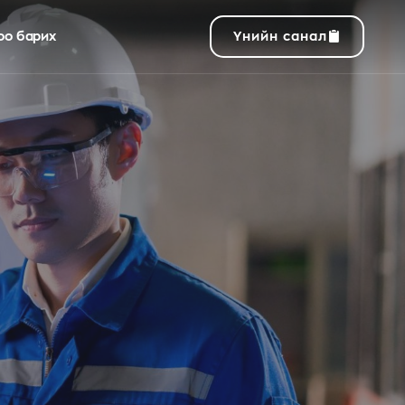
оо барих
Үнийн санал