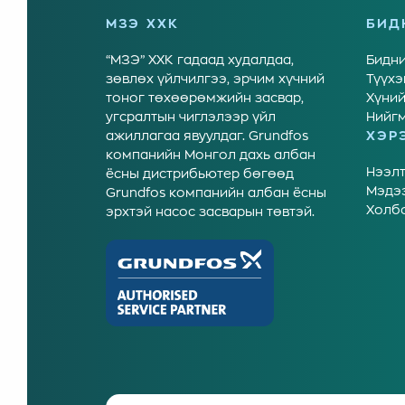
МЗЭ ХХК
БИД
“МЗЭ” ХХК гадаад худалдаа,
Бидни
зөвлөх үйлчилгээ, эрчим хүчний
Түүхэ
тоног төхөөрөмжийн засвар,
Хүний
угсралтын чиглэлээр үйл
Нийгм
ажиллагаа явуулдаг. Grundfos
ХЭР
компанийн Монгол дахь албан
Нээлт
ёсны дистрибьютер бөгөөд
Мэдэ
Grundfos компанийн албан ёсны
Холб
эрхтэй насос засварын төвтэй.