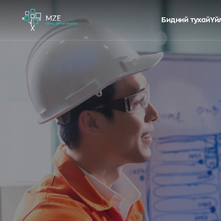
Бидний тухай
Үй