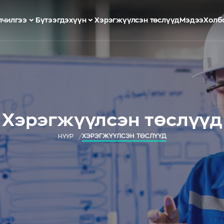
лчилгээ
Бүтээгдэхүүн
Хэрэгжүүлсэн төслүүд
Мэдээ
Холб
Хэрэгжүүлсэн төслүүд
ХЭРЭГЖҮҮЛСЭН ТӨСЛҮҮД
НҮҮР