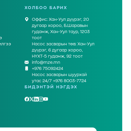
ХОЛБОО БАРИХ
Оффис: Хан-Уул дүүрэг, 20
дугаар хороо, Б.Шаравын
гудамж, Хан-Уул таур, 1203
э
тоот
илгээ
Насос засварын төв: Хан-Уул
дүүрэг, 6 дугаар хороо,
НҮХТ-5 гудамж, 92 тоот
info@mze.mn
+976 75092424
Насос засварын шуурхай
утас 24/7 +976 8003-7724
БИДЭНТЭЙ НЭГДЭХ