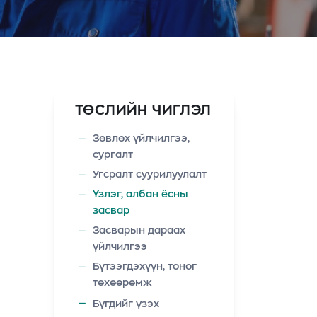
ТӨСЛИЙН ЧИГЛЭЛ
Зөвлөх үйлчилгээ,
сургалт
Угсралт суурилуулалт
Үзлэг, албан ёсны
засвар
Засварын дараах
үйлчилгээ
Бүтээгдэхүүн, тоног
төхөөрөмж
Бүгдийг үзэх