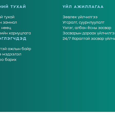
НИЙ ТУХАЙ
ҮЙЛ АЖИЛЛАГАА
й тухай
Зөвлөх үйлчилгээ
н замнал
Угсралт, суурилуулалт
 нөөц
Үзлэг, албан ёсны засвар
ийн хариуцлага
Засварын дараах үйлчилгэ
ЭГЛЭГЧДЭД
24/7 Яаралтай засвар үйлч
тэй ажлын байр
э мэдээлэл
оо барих