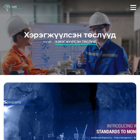
Хэрэгжүүлсэн төслүүд
ХЭРЭГЖҮҮЛСЭН ТӨСЛҮҮД
НҮҮР