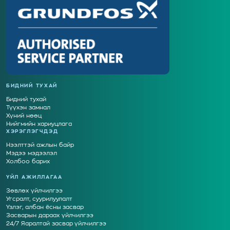
БИДНИЙ ТУХАЙ
Бидний тухай
Түүхэн замнал
Хүний нөөц
Нийгмийн хариуцлага
ХЭРЭГЛЭГЧДЭД
Нээлттэй ажлын байр
Мэдээ мэдээлэл
Холбоо барих
ҮЙЛ АЖИЛЛАГАА
Зөвлөх үйлчилгээ
Угсралт, суурилуулалт
Үзлэг, албан ёсны засвар
Засварын дараах үйлчилгээ
24/7 Яаралтай засвар үйлчилгээ