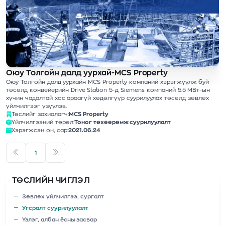
Оюу Толгойн далд уурхай-MCS Property
Оюу Толгойн далд уурхайн MCS Property компаний хэрэгжүүлж буй
төсөлд конвейерийн Drive Station 5-д Siemens компаний 5.5 МВт-ын
хүчин чадалтай хос араагүй хөдөлгүүр суурилуулах төсөлд зөвлөх
үйлчилгээг үзүүлэв.
Төслийг захиалагч:
MCS Property
Үйлчилгээний төрөл:
Тоног төхөөрөмж суурилуулалт
Хэрэгжсэн он, сар:
2021.06.24
1
ТӨСЛИЙН ЧИГЛЭЛ
Зөвлөх үйлчилгээ, сургалт
Угсралт суурилуулалт
Үзлэг, албан ёсны засвар