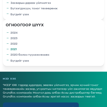
Засварын дараах үйлчилгээ
Бүтээгдэхүүн, тоног төхөөрөмж
Бүгдийг үзэх
ОГНООГООР ШҮҮХ
2024
2023
2022
2021
2020 болон түүнээм өмнөх
Бүгдийг үзэх
МЗЭ ХХК
“МЗЭ” ХХК гадаад худалдаа, зөвлөх үйлчилгээ, эрчим хүчний тоног
төхөөрөмжийн засвар, угсралтын чиглэлээр үйл ажиллагаа явуулдаг.
Grundfos компанийн Монгол дахь албан ёсны дистрибьютер бөгөөд
Grundfos компанийн албан ёсны эрхтэй насос засварын төвтэй.