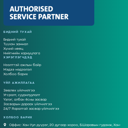
БИДНИЙ ТУХАЙ
Бидний тухай
Түүхэн замнал
Хүний нөөц
Нийгмийн хариуцлага
ХЭРЭГЛЭГЧДЭД
Нээлттэй ажлын байр
Мэдээ мэдээлэл
Холбоо барих
ҮЙЛ АЖИЛЛАГАА
Зөвлөх үйлчилгээ
Угсралт, суурилуулалт
Үзлэг, албан ёсны засвар
Засварын дараах үйлчилгээ
24/7 Яаралтай засвар үйлчилгээ
ХОЛБОО БАРИХ
Оффис: Хан-Уул дүүрэг, 20 дугаар хороо, Б.Шаравын гудамж, Хан-