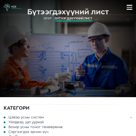
Бүтээгдэхүүний лист
НҮҮР
БҮТЭЭГДЭХҮҮНИЙ ЛИСТ
КАТЕГОРИ
Цэвэр усны систем
Үйлдвэр, уул уурхай
Бохир усны тоног төхөөрөмж
Сэргээгдэх эрчим хүч