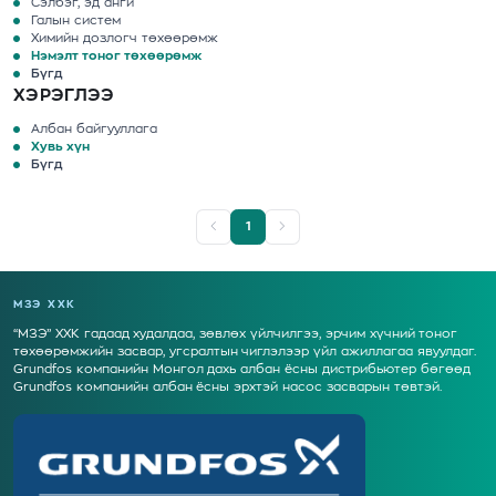
Сэлбэг, эд анги
Галын систем
Химийн дозлогч төхөөрөмж
Нэмэлт тоног төхөөрөмж
Бүгд
ХЭРЭГЛЭЭ
Албан байгууллага
Хувь хүн
Бүгд
1
МЗЭ ХХК
“МЗЭ” ХХК гадаад худалдаа, зөвлөх үйлчилгээ, эрчим хүчний тоног
төхөөрөмжийн засвар, угсралтын чиглэлээр үйл ажиллагаа явуулдаг.
Grundfos компанийн Монгол дахь албан ёсны дистрибьютер бөгөөд
Grundfos компанийн албан ёсны эрхтэй насос засварын төвтэй.